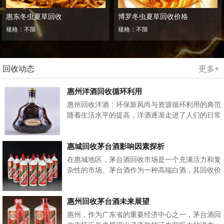
惠东冬虫夏草回收
博罗冬虫夏草回收价格
规格：不限
规格：不限
回收动态
更多+
惠州洋酒回收循环利用
惠州回收洋酒：环保新风尚与资源循环利用的典范
随着生活水平的提高，洋酒逐渐走进了人们的日常
生活，成为社交场合和私人聚会的常客。然...
惠城回收茅台酒影响因素探析
在惠城地区，茅台酒回收市场是一个充满活力和复
杂性的市场。茅台酒作为一种高端白酒，其回收价
格受多种因素的综合影响。本文将从市场供需关...
惠州回收茅台酒未来展望
惠州，作为广东省的重要经济中心之一，茅台酒回