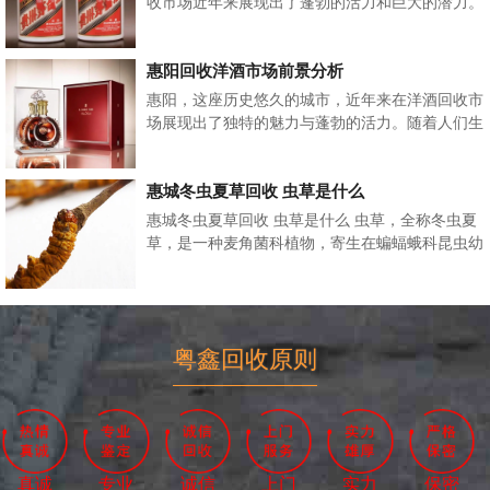
收市场近年来展现出了蓬勃的活力和巨大的潜力。
随着消费升级和人们对生活品质的追求，茅台酒...
惠阳回收洋酒市场前景分析
惠阳，这座历史悠久的城市，近年来在洋酒回收市
场展现出了独特的魅力与蓬勃的活力。随着人们生
活水平的提高和消费观念的转变，洋酒在中国市...
惠城冬虫夏草回收 虫草是什么
惠城冬虫夏草回收 虫草是什么 虫草，全称冬虫夏
草，是一种麦角菌科植物，寄生在蝙蝠蛾科昆虫幼
虫上的子座及幼虫的尸体的复合体。它主要...
粤鑫回收原则
真诚
专业
诚信
上门
实力
保密